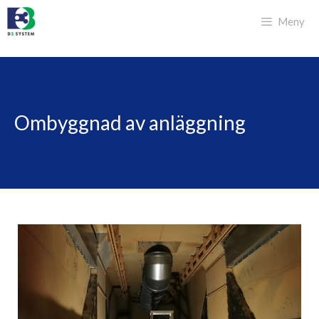
Hoppa
Meny
till
innehåll
Ombyggnad av anläggning