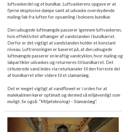
luftvaskerdel og et bundkar. Luftvaskerens opgave er at
fjerne eksplosive dampe samt at udvaske overskydende
maling/lak fra luften for opsamling i boksens bundkar.
Den udsugede luftmængde passerer igennem luftvaskeren,
hvis effektivitet afhænger af vandstanden i bundkarret.
Derfor er det vigtigt at vandstanden holder et konstant
niveau. Luftrensningen er baseret på, at den udsugede
luftmængde passerer en kraftig vandcyklon, hvor maling og
lakpartikler udvaskes og returneres til bundkarret. Det
cirkulerede vand ledes via returkanaler til den forreste del
af bundkarret eller videre til et slamanlæg.
Det er meget vigtigt at vandflowet er i orden for at
malekabinen kører optimalt og dermed så miljøvenligt som
muligt. Se også: “Miljøteknologi – Slamanlæg”.