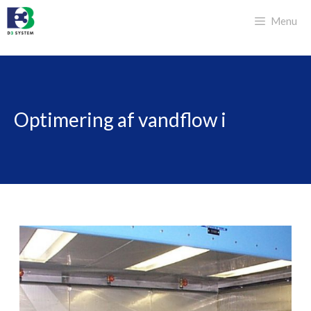
Hop
Menu
til
indhold
Optimering af vandflow i
malekabiner med vand